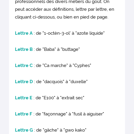
professionnels des divers métiers du goût. On
peut accéder aux définitions, lettre par lettre, en
cliquant ci-dessous, ou bien en pied de page.
Lettre A
: de "1-octèn-3-ol' à "azote liquide"
Lettre B
: de "Baba" à "buttage"
Lettre C
: de "Ca marche" à "Cyphes"
Lettre D
: de "dacquois" à "duxelle"
Lettre E
: de "E100" à "extrait sec"
Lettre F
: de "façonnage" à "fusil à aiguiser"
Lettre G
: de "gâche" à "gwo kako"