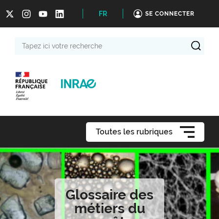
FR
SE CONNECTER
Tapez
ici
votre
recherche
Toutes les rubriques
Glossaire des
métiers du