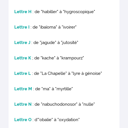
Lettre H
: de "habiller" à "hygroscopique"
Lettre I
: de "ibaïoma" à "ivoirer"
Lettre J
: de "jagude" à "jutosité"
Lettre K
; de "kache" à "krampourz"
Lettre L
: de "La Chapelle" à "lyre à génoise"
Lettre M
: de "ma" à "myrtille"
Lettre N
: de "nabuchodonosor" à "nulle"
Lettre O
: d'"obalie" à "oxydation"