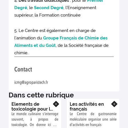
4.
Des travaux didactiques
: pour le
Premier
Degré
, le
Second Degré
, l'Enseignement
supérieur, la Formation continuée
5. Le Centre est également en charge de
l'animation du
Groupe Français de Chimie des
Aliments et du Goût
, de la Société française de
chimie.
Contact
icmg@agroparistech.fr
Dans cette rubrique
Elements de
Les activités en
En savoir plus
En savoir plus
toxicologie pour le
français
monde culinaire
Le monde culinaire s'interroge
Le Centre de gastronomie
souvent, à propos de
moléculaire organise une série
toxicologie. On donne ici des
d'activités en français