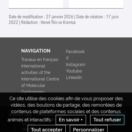
données référencées, par ordre
alphabétique.
Date de modification : 27 janvier 2026 | Date de création : 17 juin
2022 | Rédaction : Hervé This vo Kientza
NAVIGATION
Facebook
X
Travaux en français
Instagram
International
Youtube
activities of the
LinkedIn
International Centre
of Molecular
Gastronomy
Ce site utilise des cookies afin de vous proposer des
vidéos, des boutons de partage, des remontées de
contenus de plateformes sociales et des contenus
© INRAE 2022
Mentions légales
www.inrae.fr
animés et interactifs.
En savoir +
Tout refuser
CGU
Crédits
Re
Contact
Tout accepter
Personnaliser
Gestion des cookies