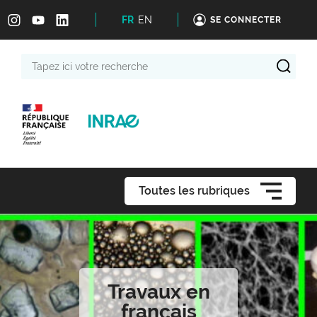
FR
EN
SE CONNECTER
Tapez
ici
votre
recherche
Toutes les rubriques
Travaux en
français