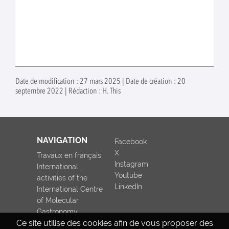
Date de modification : 27 mars 2025 | Date de création : 20
septembre 2022 | Rédaction : H. This
NAVIGATION
Facebook
X
Travaux en français
Instagram
International
Youtube
activities of the
LinkedIn
International Centre
of Molecular
Gastronomy
Ce site utilise des cookies afin de vous proposer des