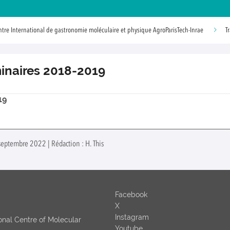
ntre International de gastronomie moléculaire et physique AgroParisTech-Inrae
T
inaires 2018-2019
19
septembre 2022 | Rédaction : H. This
Facebook
X
Instagram
tional Centre of Molecular
Youtube