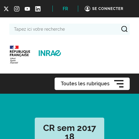
FR
SE CONNECTER
Tapez
ici
votre
recherche
Toutes les rubriques
CR sem 2017
18