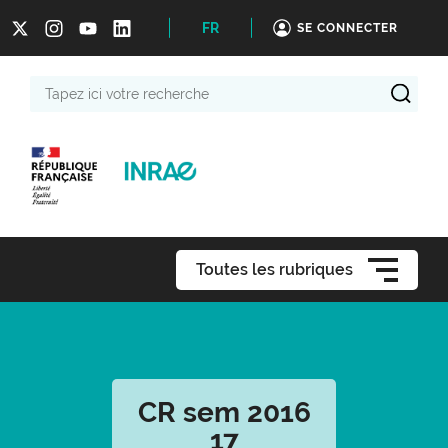
FR
SE CONNECTER
Tapez
ici
votre
recherche
Toutes les rubriques
CR sem 2016
17